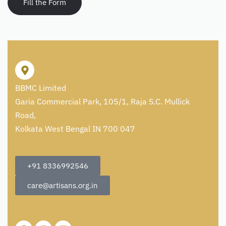
Fill the Form
BBMC Limited
Garia Commercial Park, 105/1, Raja S.C. Mullick
Road,
Kolkata West Bengal IN 700 047
+91 8336992546
care@artisans.org.in